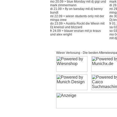
mo 20.09 > blue Monday mit dj gigi und
mark
mark zimmermann
di 28
di 21.09 > fly on tuesday mit dj benny
mi 29
bundt
ming
mi 22.09 > wiesn students only mit der
do 30
minga crew
Dj kn
do 23.09 > Austria Rockt die Wiesn mit
fr 01
Dj kneissl und blizzard
sa 02
fr 24.09 > blauer enzian mit jo kraus
so 03
und alex wright
mo 0
mit d
Wiesn Verlosung - Die besten Afterwiesnpar