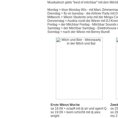
Musikalisch gibts "best of milchbar" mit den Milch
Montag > blue Monday 80s - mit Marc Zimmerma
Dienstag > fly on tuesday - die Airliner Party mit 
Mittwoch > Wiesn Students only mit der Minga C
Donnerstag > Austria rockt die Wiesn mit DJ Knei
Freitag > der Milchbar Freitag - Milchbar Sounds 
Samstag > der Milchbar Samstag - Elektrohouse m
Sonntag > nach der Wiesn mit Benny Bundt
Erste Wiesn Woche
Zwei
sa 18.09 > ozapft mit dj air und agent Q
sa 25
so 19.09 > beim schichtl mit dj alex
so 26
wright
mo 27