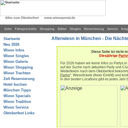
Oktoberfest
Alles zum Oktoberfest
www.wiesnportal.de
Zelte
Fahrgeschäfte
Shopping
Bilder
Singles
Reservierung
Service
Krü
Afterwiesn in München - Die Nächte
Startseite
Neu 2026
Wiesn Infos
Diese Seite ist nicht m
Diesjährige
Party
Wiesn Singles
Wiesn Galerie
Für 2026 haben wir keine Infos zu Partys in
auf der Suche nach aktuellen Party und Clu
Wiesn Shopping
Weiterfeiern nach dem Oktoberfest bekomms
Wiesn Trachten
Partys
". Wiesntickets (freier Eintritt) und k
Zelt Reservierung
in den besten Locations gibt es jedes Jahr 
Hotel buchen
München Tipps
Wiesn Specials
Wiesn Tradition
Wiesn Service
Oktoberfest Links