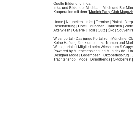
Quelle Bilder und Infos:
Infos und Bilder der Milchbar - Milch und Bar M
Kooperation mit dem "
Munich Party-Club Magazi
Home
|
Neuheiten
|
Infos
|
Termine
|
Plakat
|
Bierp
Reservierung
|
Hotel
|
München
|
Touristen
|
Wirte
Afterwiesn
|
Galerie
|
Rolli
|
Quiz
|
Öko
|
Souvenir
Wiesnportal - Das junge Portal zum Münchner Okt
Keine Haftung für externe Links. Namen und Mar
Wiesnportal ist Mitglied beim
Wiesnteam
© Copyri
Powered by
Muenchens.net
und
Munichx.de
- Un
Designer Mode
|
Lederhosen
|
Oktoberfestkrug
|
Trachtenshop
|
Mode
|
Dirndltrends
|
Oktoberfest