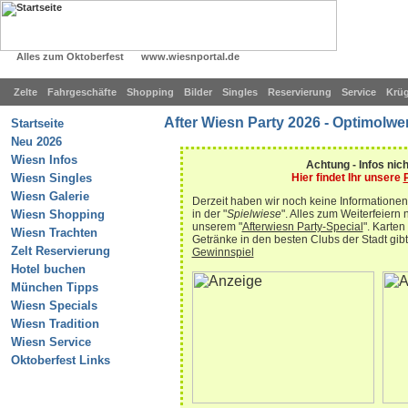
After Wiesn
Alles zum Oktoberfest
www.wiesnportal.de
Zelte
Fahrgeschäfte
Shopping
Bilder
Singles
Reservierung
Service
Krü
After Wiesn Party 2026 - Optimolwe
Startseite
Neu 2026
Wiesn Infos
Achtung - Infos nich
Hier findet Ihr unsere
Wiesn Singles
Wiesn Galerie
Derzeit haben wir noch keine Informatione
in der "
Spielwiese
". Alles zum Weiterfeiern
Wiesn Shopping
unserem "
Afterwiesn Party-Special
". Karten
Wiesn Trachten
Getränke in den besten Clubs der Stadt gi
Zelt Reservierung
Gewinnspiel
Hotel buchen
München Tipps
Wiesn Specials
Wiesn Tradition
Wiesn Service
Oktoberfest Links