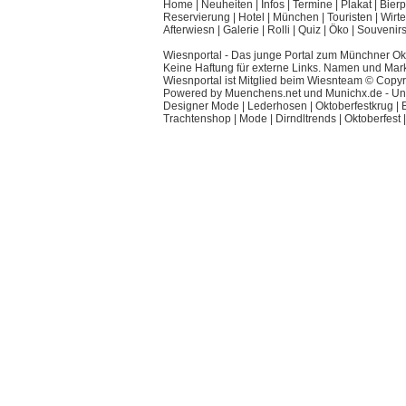
Home
|
Neuheiten
|
Infos
|
Termine
|
Plakat
|
Bierp
Reservierung
|
Hotel
|
München
|
Touristen
|
Wirte
Afterwiesn
|
Galerie
|
Rolli
|
Quiz
|
Öko
|
Souvenir
Wiesnportal - Das junge Portal zum Münchner Okt
Keine Haftung für externe Links. Namen und Mar
Wiesnportal ist Mitglied beim
Wiesnteam
© Copyri
Powered by
Muenchens.net
und
Munichx.de
- Un
Designer Mode
|
Lederhosen
|
Oktoberfestkrug
|
Trachtenshop
|
Mode
|
Dirndltrends
|
Oktoberfest