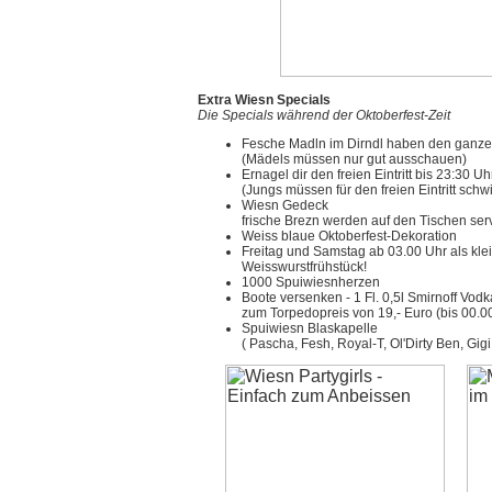
Extra Wiesn Specials
Die Specials während der Oktoberfest-Zeit
Fesche Madln im Dirndl haben den ganzen 
(Mädels müssen nur gut ausschauen)
Ernagel dir den freien Eintritt bis 23:30 Uh
(Jungs müssen für den freien Eintritt schw
Wiesn Gedeck
frische Brezn werden auf den Tischen serv
Weiss blaue Oktoberfest-Dekoration
Freitag und Samstag ab 03.00 Uhr als kle
Weisswurstfrühstück!
1000 Spuiwiesnherzen
Boote versenken - 1 Fl. 0,5l Smirnoff Vod
zum Torpedopreis von 19,- Euro (bis 00.0
Spuiwiesn Blaskapelle
( Pascha, Fesh, Royal-T, Ol'Dirty Ben, Gig