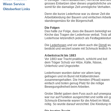
grosses Entsetzen über dieses ungebührliche un
Wiesn Service
somit für die damalige Zeit unmögliche Verhalten.
Oktoberfest Links
Denn die kurze Lederhose war zu dieser Zeit die
Arbeitskleidung der Bauern und einfachen Arbeite
standesgemäss für die Bürgerschaft.
Die Folgen
Das hatte zur Folge, dass die Bauern beleidigt w
Kirche das Tragen der Lederhose verbat. Trotz al
Lederhose letzendlich jedoch als Festtagskleidu
Die
Lederhosen
und vor allem auch die
Dirndl
wu
bestickt und verziert sowie mit Schmuck festlich 
Arbeitstracht bis 1883
Vor 1883 war Tracht praktisch, schlicht und bot
dem Träger Schutz vor Hitze, Kälte, Nässe,
Unterholz und Ungeziefer.
Lederhosen wurden daher vor allem lang
getragen und im Bund mit Kälberstricken
zusammengehalten. Die Hemden (Pfoad) waren
einfach und boten genug Platz für die nötige
Bewegungsfreiheit beim Arbeiten.
Grobe Stiefel gaben dem Fuss auch auf unwegsa
war nur auf Funktion ausgerichtet und sollte ein
Schmuck-Elemente waren für die Arbeit im Wald, a
nötig. So wurde darauf verzichtet. Die Kleidung m
Die heutige Tracht