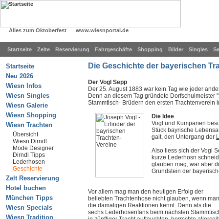
Bayerische
Alles zum Oktoberfest
www.wiesnportal.de
Startseite
Zelte
Reservierung
Fahrgeschäfte
Shopping
Bilder
Singles
Se
Die Geschichte der bayerischen Tr
Startseite
Neu 2026
Der Vogl Sepp
Wiesn Infos
Der 25. August 1883 war kein Tag wie jeder ander
Wiesn Singles
Denn an diesem Tag gründete Dorfschulmeister "J
Stammtisch- Brüdern den ersten Trachtenverein i
Wiesn Galerie
Wiesn Shopping
Die Idee
Vogl und Kumpanen besch
Wiesn Trachten
Stück bayrische Lebensar
Übersicht
galt, den Untergang der
Wiesn Dirndl
Mode Designer
Also liess sich der Vogl
Dirndl Tipps
kurze Lederhosn schneid
Lederhosen
glauben mag, war aber d
Geschichte
Grundstein der bayerisc
Zelt Reservierung
Hotel buchen
Vor allem mag man den heutigen Erfolg der
München Tipps
beliebten Trachtenhose nicht glauben, wenn ma
die damaligen Reaktionen kennt. Denn als die
Wiesn Specials
sechs Lederhosenfans beim nächsten Stammtisc
Wiesn Tradition
in zünftiger Tracht auftauchten, herrschte allerseit