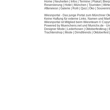
Home
|
Neuheiten
|
Infos
|
Termine
|
Plakat
|
Bierp
Reservierung
|
Hotel
|
München
|
Touristen
|
Wirte
Afterwiesn
|
Galerie
|
Rolli
|
Quiz
|
Öko
|
Souvenir
Wiesnportal - Das junge Portal zum Münchner Okt
Keine Haftung für externe Links. Namen und Mar
Wiesnportal ist Mitglied beim
Wiesnteam
© Copyri
Powered by
Muenchens.net
und
Munichx.de
- Un
Designer Mode
|
Lederhosen
|
Oktoberfestkrug
|
Trachtenshop
|
Mode
|
Dirndltrends
|
Oktoberfest