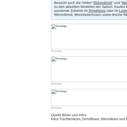
Besucht auch die Seiten "
Wiesndirndl
" und "
Wi
zu den aktuellen Modellen der Saison. Kaufen 
passende Zubehör im
Dirndlshop
oder im
Lede
Wiesndirndl, Wiesnlederhosen sowie fesche W
Anzeige
Anzeige
Anzeige
Quelle Bilder und Infos:
Infos Trachtenteam, Dirndlteam, Wiesnteam und P